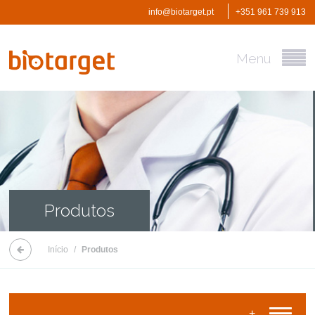
info@biotarget.pt
+351 961 739 913
Menu
Produtos
Início
/
Produtos
+