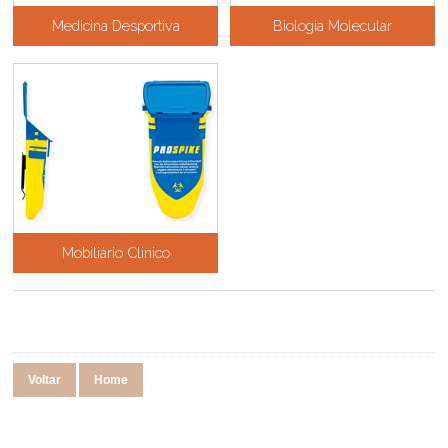
Medicina Desportiva
Biologia Molecular
Mobiliário Clinico
Voltar
Home